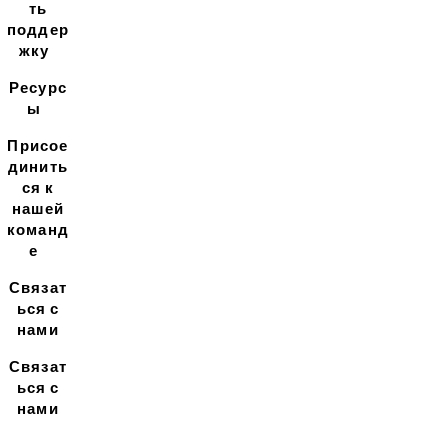
ть
поддер
жку
Ресурс
ы
Присое
динить
ся к
нашей
команд
е
Связат
ься с
нами
Связат
ься с
нами