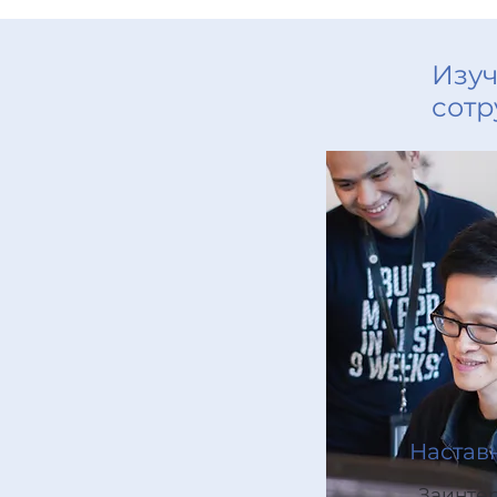
Изуч
сотр
Настав
Заинте