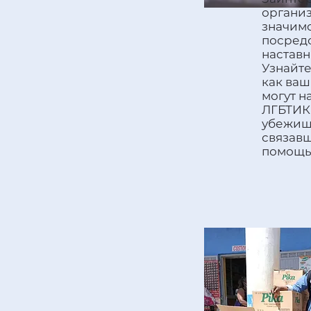
организ
значим
посред
наставн
Узнайте
как ваш
могут н
ЛГБТИК
убежища
связавш
помощь