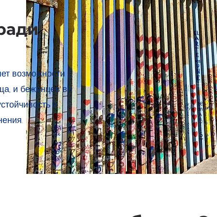
ради
ет возможности
а, и беженцев во
устойчивость и
ения.