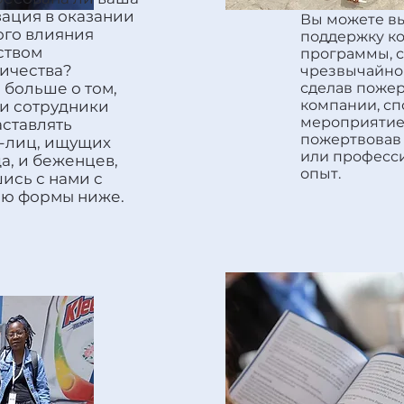
ация в оказании
Вы можете в
ого влияния
поддержку к
ством
программы, 
ичества?
чрезвычайно
 больше о том,
сделав поже
компании, с
и сотрудники
мероприятие
аставлять
пожертвовав
-лиц, ищущих
или професс
, и беженцев,
опыт.
ись с нами с
ю формы ниже.