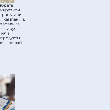
ыбрать
онкретной
страны или
й кампании,
ртвование
понсируя
 или
 продукты
иональный