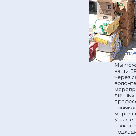
Волонт
участи
Мы мож
ваши E
через с
волонте
меропр
личных
профес
навыко
моральн
У нас е
волонте
подход