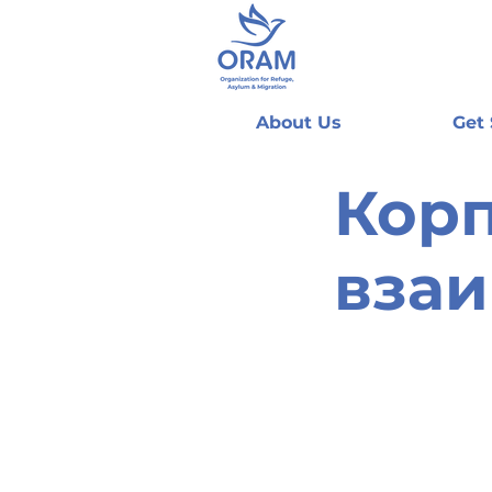
About Us
Get
Кор
вза