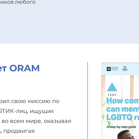
ников любого
ет ORAM
воил свою миссию по
БТИК-лиц, ищущих
 во всем мире, оказывая
, продвигая