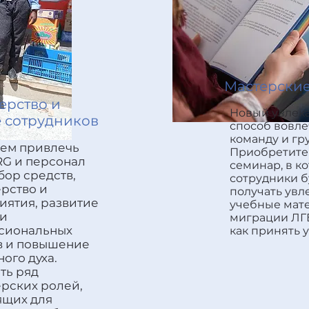
Мастерски
ерство и
Новый увлек
е сотрудников
способ вовле
команду и гр
ем привлечь
Приобретите
RG и персонал
семинар, в к
бор средств,
сотрудники б
рство и
получать увл
иятия, развитие
учебные мат
 и
миграции ЛГБ
сиональных
как принять у
в и повышение
ого духа.
сть ряд
рских ролей,
ящих для