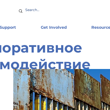
 Support
Get Involved
Resourc
поративное
имодействие