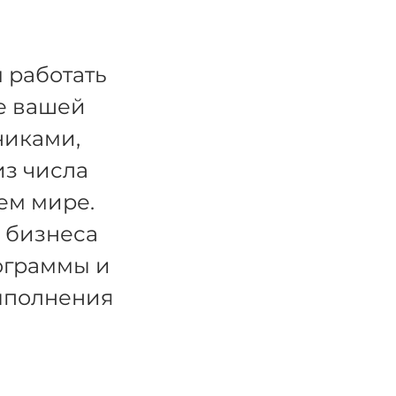
 работать
е вашей
никами,
з числа
ем мире.
о бизнеса
ограммы и
ыполнения