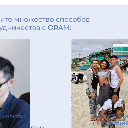
ите множество способов
удничества с ORAM:
ничество
Воздейств
инвестици
ресована ли ваша