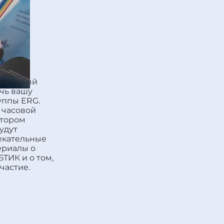
е
ательный
чь вашу
уппы ERG.
 часовой
отором
удут
екательные
ериалы о
ТИК и о том,
частие.