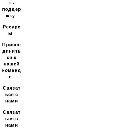
ть
поддер
жку
Ресурс
ы
Присое
динить
ся к
нашей
команд
е
Связат
ься с
нами
Связат
ься с
нами