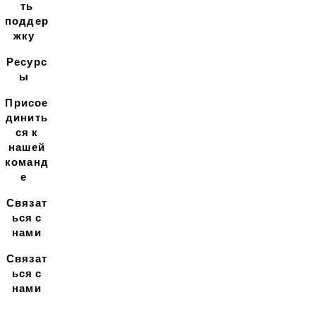
ть
поддер
жку
Ресурс
ы
Присое
динить
ся к
нашей
команд
е
Связат
ься с
нами
Связат
ься с
нами