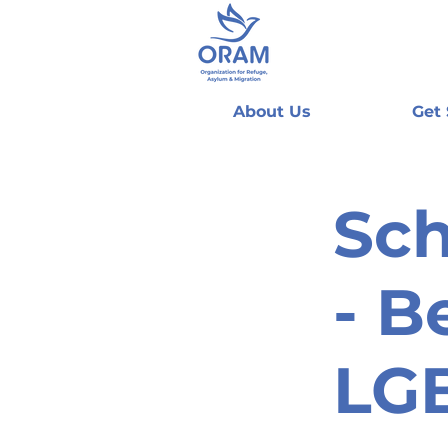
About Us
Get
Sc
- B
LGB