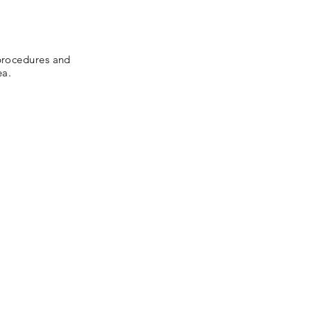
 procedures and
ea.