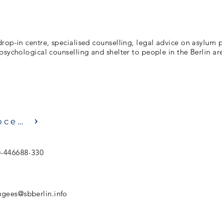
rop-in centre, specialised counselling, legal advice on asylum
psychological counselling and shelter to people in the Berlin ar
Посещение
0-446688-330
ugees@sbberlin.info