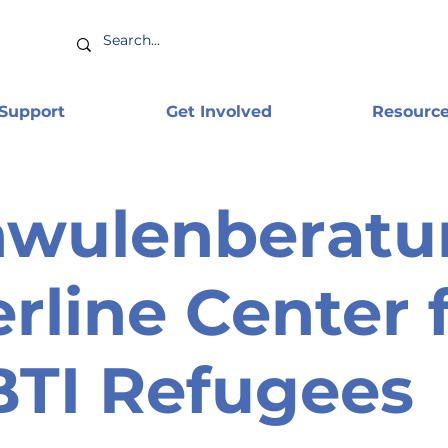
 Support
Get Involved
Resourc
hwulenberatu
erline Center 
TI Refugees