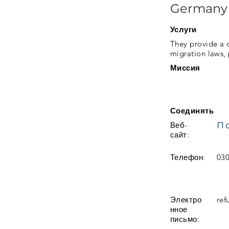
Germany
Услуги
They provide a d
migration laws, 
Миссия
Соединять
Веб-
сайт:
Телефон:
03
Электро
ref
нное
письмо: