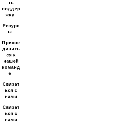
ть
поддер
жку
Ресурс
ы
Присое
динить
ся к
нашей
команд
е
Связат
ься с
нами
Связат
ься с
нами