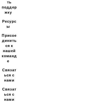
ть
поддер
жку
Ресурс
ы
Присое
динить
ся к
нашей
команд
е
Связат
ься с
нами
Связат
ься с
нами