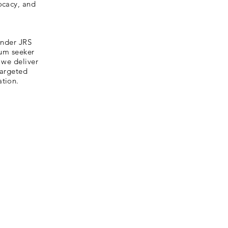
ocacy, and
Under JRS
lum seeker
 we deliver
targeted
ation.