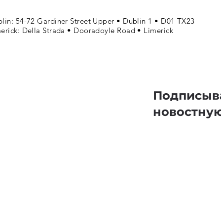
lin: 54-72 Gardiner Street Upper • Dublin 1 • D01 TX23
erick: Della Strada • Dooradoyle Road • Limerick
Подписыв
новостну