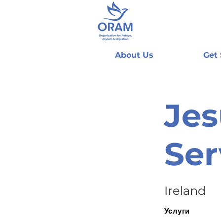
About Us
Get
Jes
Ser
Ireland
Услуги