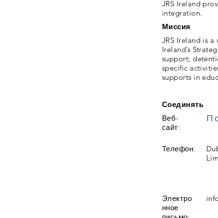
JRS Ireland prov
integration.
Миссия
JRS Ireland is a
Ireland’s Strate
support; detenti
specific activit
supports in educ
Соединять
Веб-
сайт:
Телефон:
Dub
Lim
Электро
inf
нное
письмо: