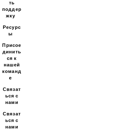
ть
поддер
жку
Ресурс
ы
Присое
динить
ся к
нашей
команд
е
Связат
ься с
нами
Связат
ься с
нами