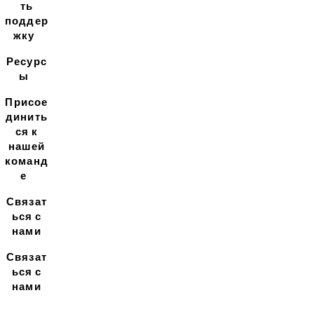
ть
поддер
жку
Ресурс
ы
Присое
динить
ся к
нашей
команд
е
Связат
ься с
нами
Связат
ься с
нами