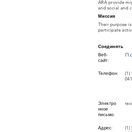
ARA provide mig
and social and
Миссия
Their purpose i
participate active
Соединять
Веб-
сайт:
Телефон:
(1)
041
Электро
rec
нное
письмо:
Адрес:
(1)