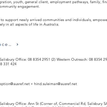
ration, youth, general client, employment pathways, family, fin
 community engagement.
s to support newly arrived communities and individuals, empow
ly in all aspects of life in Australia.
Посещение
 Salisbury Office: 08 8354 2951 (2) Western Outreach: 08 8354 2
8 331 424
eption@ausref.net
+
hind.suleiman@ausref.net
 Salisbury Office: Ann St (Corner of, Commercial Rd, Salisbury 