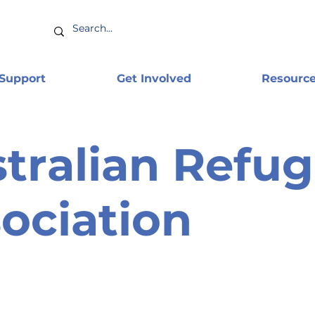
 Support
Get Involved
Resourc
tralian Refu
ociation