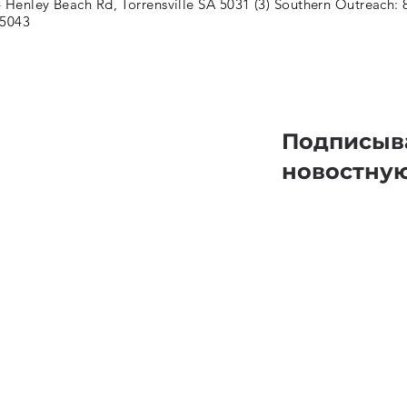
 Henley Beach Rd, Torrensville SA 5031 (3) Southern Outreach: 
 5043
Подписыв
новостну