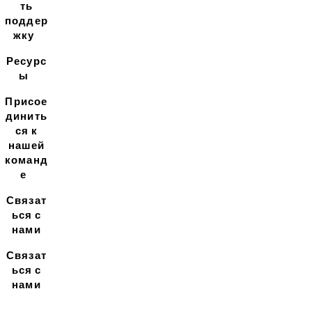
ть
поддер
жку
Ресурс
ы
Присое
динить
ся к
нашей
команд
е
Связат
ься с
нами
Связат
ься с
нами