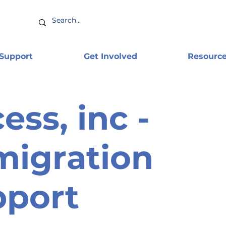
 Support
Get Involved
Resourc
ess, inc -
igration
pport