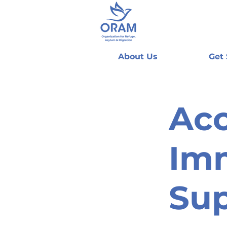
About Us
Get
Acc
Imm
Su