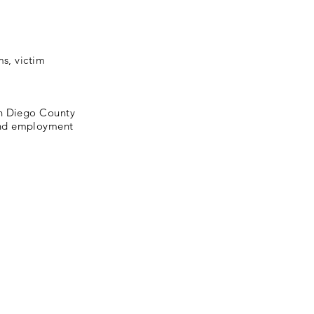
ms, victim
an Diego County
and employment