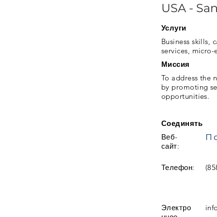
USA - Sa
Услуги
Business skills,
services, micro-
Миссия
To address the 
by promoting se
opportunities.
Соединять
Веб-
сайт:
Телефон:
(85
Электро
inf
нное