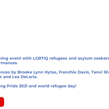
ning event with LGBTIQ refugees and asylum seekers
rmances.
nces by Brooke Lynn Hytes, Frenchie Davis, Tanvi Sh
k and Lea DeLaria.
ing Pride 2021 and world refugee day!