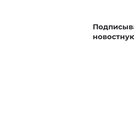
Подписыв
новостну