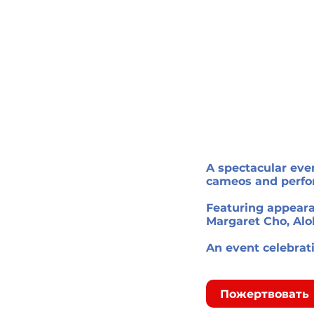
A spectacular eve
cameos and perfo
Featuring appeara
Margaret Cho, Alo
An event celebrat
Пожертвовать